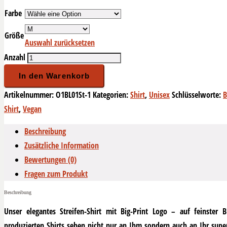
Farbe
Größe
Auswahl zurücksetzen
Anzahl
In den Warenkorb
Artikelnummer:
O1BL01St-1
Kategorien:
Shirt
,
Unisex
Schlüsselworte:
B
Shirt
,
Vegan
Beschreibung
Zusätzliche Information
Bewertungen (0)
Fragen zum Produkt
Beschreibung
Unser elegantes Streifen-Shirt mit Big-Print Logo – auf feinster 
produzierten Shirts sehen nicht nur an Ihm sondern auch an Ihr sup