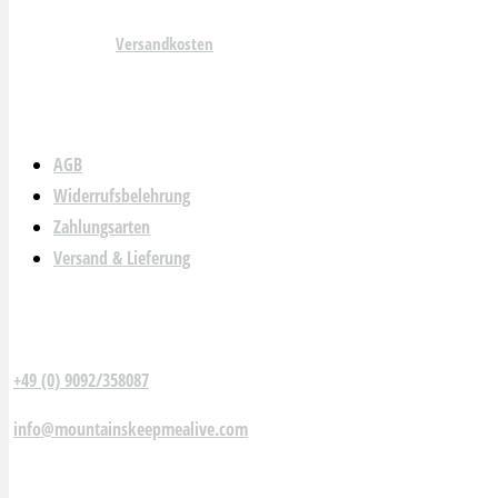
Alle Preise zzgl.
Versandkosten
| Gemäß § 19 UStG wird keine Umsatzsteu
Alle Shop Infos
AGB
Widerrufsbelehrung
Zahlungsarten
Versand & Lieferung
Wir sind für dich da!
+49 (0) 9092/358087
info@mountainskeepmealive.com